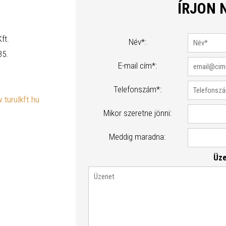
ÍRJON 
ft.
Név*:
35.
E-mail cím*:
Telefonszám*:
turulkft.hu
Mikor szeretne jönni:
Meddig maradna:
Üze