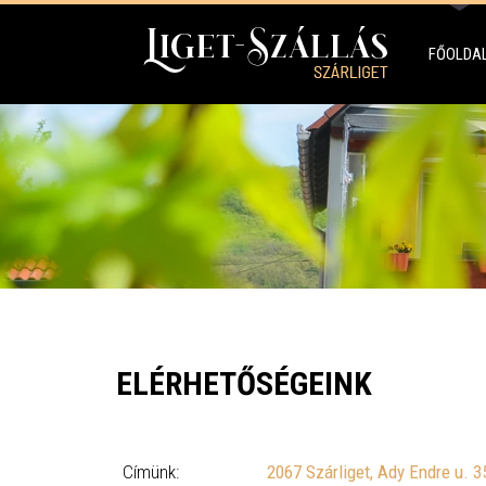
FŐOLDA
ELÉRHETŐSÉGEINK
Címünk:
2067 Szárliget, Ady Endre u. 3