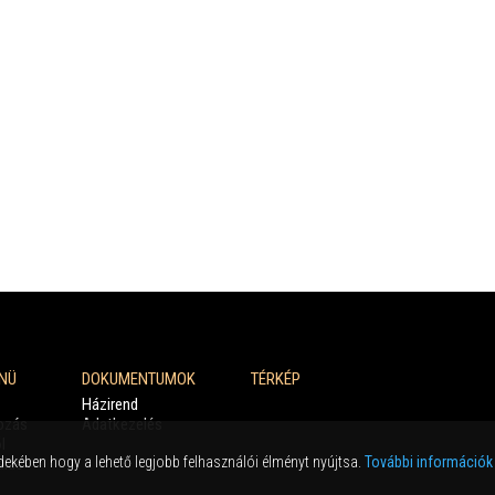
NÜ
DOKUMENTUMOK
TÉRKÉP
Házirend
ozás
Adatkezelés
l
dekében hogy a lehető legjobb felhasználói élményt nyújtsa.
További információk
alás