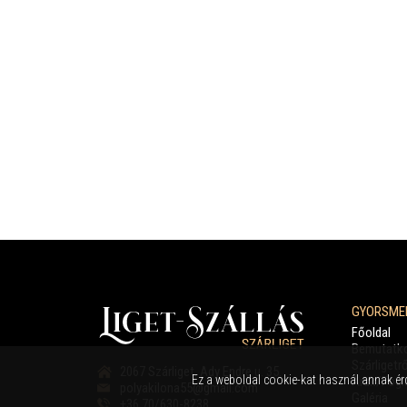
GYORSME
Főoldal
Bemutatk
Szárligetrő
2067 Szárliget, Ady Endre u. 35.
Ez a weboldal cookie-kat használ annak ér
Árak/Fogl
polyakilona55@gmail.com
Galéria
+36 70/630-8238