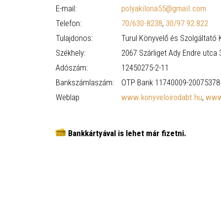
E-mail:
polyakilona55@gmail.com
Telefon:
70/630-8238
,
30/97 92 822
Tulajdonos:
Turul Könyvelő és Szolgáltató K
Székhely:
2067 Szárliget Ady Endre utca 
Adószám:
12450275-2-11
Bankszámlaszám:
OTP Bank 11740009-20075378
Weblap
www.konyveloirodabt.hu
,
www.
Bankkártyával is lehet már fizetni.